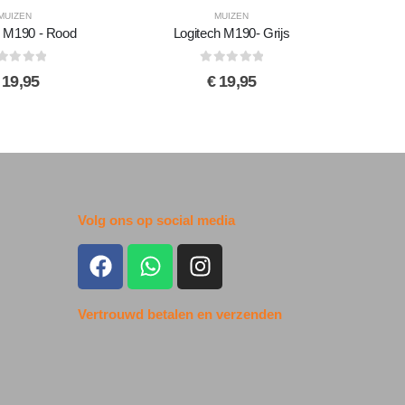
MUIZEN
MUIZEN
h M190 - Rood
Logitech M190- Grijs
t of 5
0
out of 5
19,95
€
19,95
Volg ons op social media
Vertrouwd betalen en verzenden