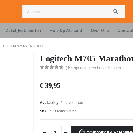
Zakelijke Diensten
Hulp Op Afstand
Over Ons
Contac
GITECH M705 MARATHON
Logitech M705 Maratho
( Er zijn nog geen beoordelingen. )
0
out of 5
€
39,95
Availability:
2 op voorraad
SKU:
5099206093065
TOEVOEGEN AAN WIN