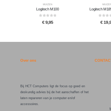
MUIZEN
MUIZE
Logitech M100
Logitech M18
0
out of 5
0
out of 
€
9,95
€
19,
Over ons
CONTACT
Bij HCT Computers ligt de focus op goed en
deskundig advies bij de het aanschaffen of het
laten repareren van je computer en/of
accessoires.
M