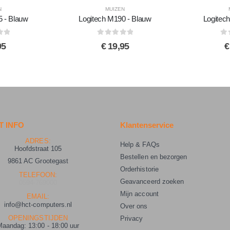
N
MUIZEN
5 - Blauw
Logitech M190 - Blauw
Logitec
5
0
out of 5
0
ou
95
€
19,95
€
 INFO
Klantenservice
ADRES:
Help & FAQs
Hoofdstraat 105
Bestellen en bezorgen
9861 AC Grootegast
Orderhistorie
TELEFOON:
Geavanceerd zoeken
0594-769000
Mijn account
EMAIL:
info@hct-computers.nl
Over ons
OPENINGSTIJDEN
Privacy
aandag: 13:00 - 18:00 uur