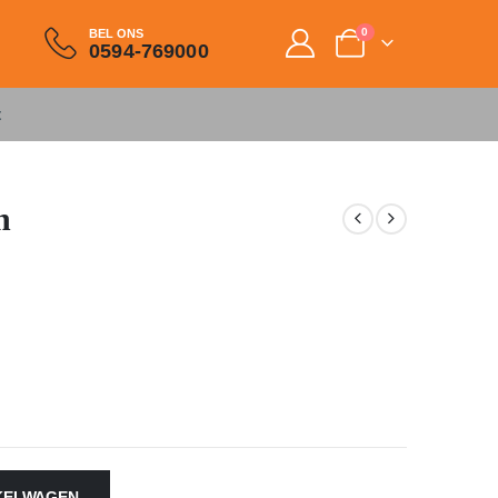
0
BEL ONS
0594-769000
t
n
KELWAGEN