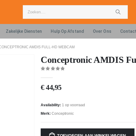
Zakelijke Diensten
Hulp Op Afstand
Over Ons
Contac
CONCEPTRONIC AMDIS FULL-HD WEBCAM
Conceptronic AMDIS F
0
out of 5
€
44,95
Availability:
1 op voorraad
Merk:
Conceptronic
TOEVOEGEN AAN WINKELWAGEN