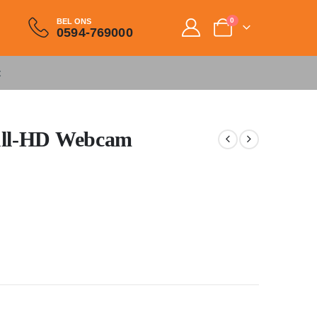
0
BEL ONS
0594-769000
t
ull-HD Webcam