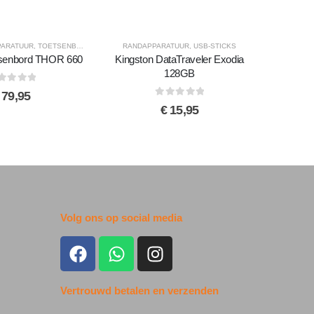
RANDAPP
Logitech
PARATUUR
,
TOETSENBORDEN
RANDAPPARATUUR
,
USB-STICKS
tsenbord THOR 660
Kingston DataTraveler Exodia
128GB
t of 5
79,95
0
out of 5
€
15,95
Volg ons op social media
Vertrouwd betalen en verzenden