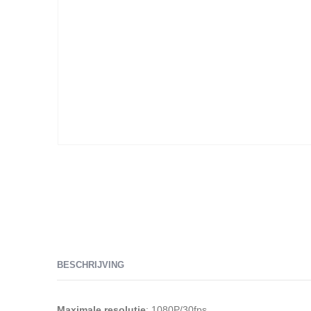
BESCHRIJVING
Maximale resolutie
: 1080P/30fps