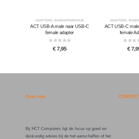
ADAPTERS
,
RANDAPPARATUUR
ADAPTERS
,
RAND
ACT USB-A male naar USB-C
ACT USB-C male
female adapter
female Ad
0
out of 5
0
out of 
€
7,95
€
7,9
Over ons
CONTACT
Bij HCT Computers ligt de focus op goed en
deskundig advies bij de het aanschaffen of het