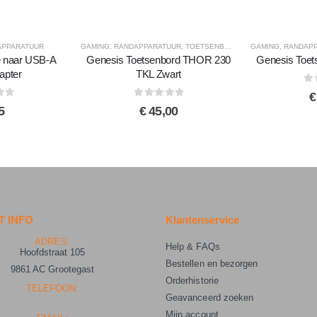
APPARATUUR
GAMING
,
RANDAPPARATUUR
,
TOETSENBORDEN
GAMING
,
RANDAP
 naar USB-A
Genesis Toetsenbord THOR 230
Genesis Toe
apter
TKL Zwart
0
ou
€
5
0
out of 5
5
€
45,00
 INFO
Klantenservice
ADRES:
Help & FAQs
Hoofdstraat 105
Bestellen en bezorgen
9861 AC Grootegast
Orderhistorie
TELEFOON:
Geavanceerd zoeken
0594-769000
Mijn account