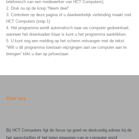
telefonisch van een medewerker van HCT Computers)
2. Druk nu op de knop “Neem deel”
3. Controleer op deze pagina of u daadwerkelijk verbinding maakt met
HCT Computers (stap 1)
4. Het programma wordt automatisch naar uw computer gedownload,
wanneer het downloaden klaar is kunt u het programma aanklikken.
5. U kunt nog een melding op het scherm ontvangen met de tekst:
“Wilt u dit programma toestaan wijzigingen aan uw computer aan te
brengen” klikt u dan op ja/toestaan.
Over ons
Bij HCT Computers ligt de focus op goed en deskundig advies bij de
het aanschaffen of het laten repareren van je computer en/of